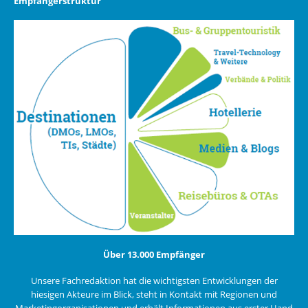
Empfängerstruktur
Über 13.000 Empfänger
Unsere Fachredaktion hat die wichtigsten Entwicklungen der
hiesigen Akteure im Blick, steht in Kontakt mit Regionen und
Marketingorganisationen und erhält Informationen aus erster Hand