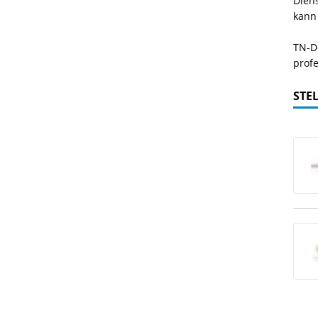
Dien
kann
TN-De
profe
STE