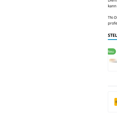
Dien
kann
TN-De
profe
STE