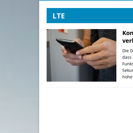
LTE
Kon
ver
Die D
dass 
Funk
Sekun
hohe