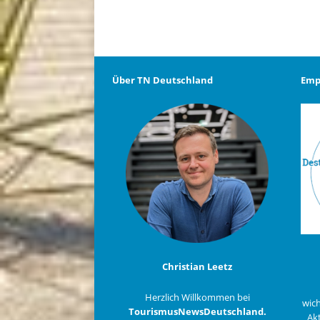
Über TN Deutschland
Emp
Christian Leetz
Herzlich Willkommen bei
wich
TourismusNewsDeutschland.
Akt