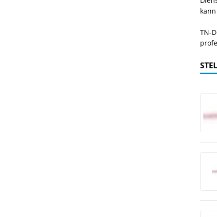
Dien
kann
TN-De
profe
STE