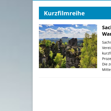
Kurzfilmreihe
Sac
Wan
Sachs
Verei
kurzf
Proze
Die z
Mitt