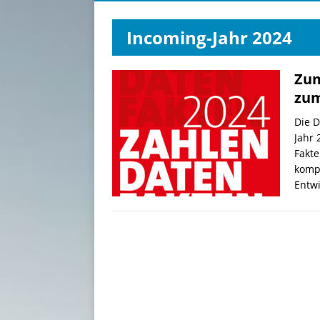
Incoming-Jahr 2024
Zum
zum
Die D
Jahr 
Fakte
komp
Entw