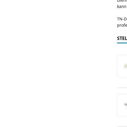
Dien
kann
TN-De
profe
STE