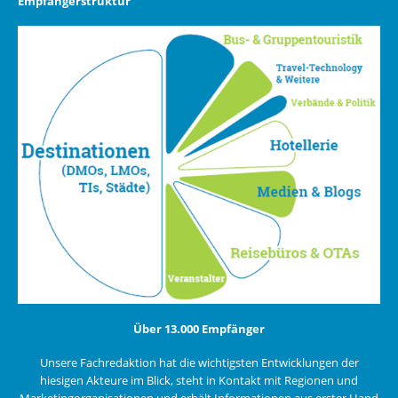
Empfängerstruktur
Über 13.000 Empfänger
Unsere Fachredaktion hat die wichtigsten Entwicklungen der
hiesigen Akteure im Blick, steht in Kontakt mit Regionen und
Marketingorganisationen und erhält Informationen aus erster Hand