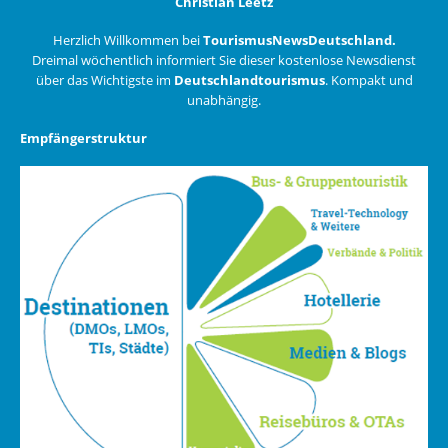
Christian Leetz
Herzlich Willkommen bei
TourismusNewsDeutschland.
Dreimal wöchentlich informiert Sie dieser kostenlose Newsdienst
über das Wichtigste im
Deutschlandtourismus
. Kompakt und
unabhängig.
Empfängerstruktur