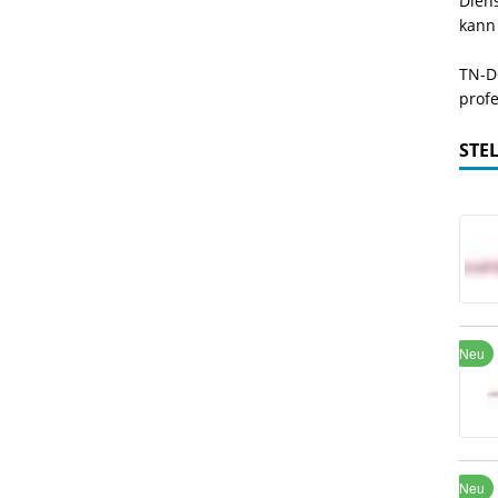
Dien
kann
TN-De
profe
STE