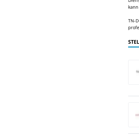
Dien
kann
TN-De
profe
STE