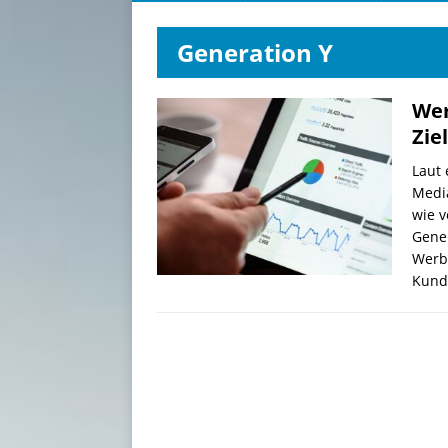
Generation Y
Wer
Zie
Laut 
Medi
wie v
Gener
Werbu
Kun