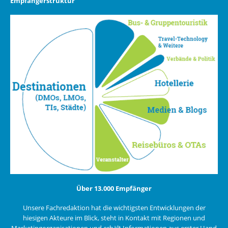
Empfängerstruktur
Über 13.000 Empfänger
Unsere Fachredaktion hat die wichtigsten Entwicklungen der
hiesigen Akteure im Blick, steht in Kontakt mit Regionen und
Marketingorganisationen und erhält Informationen aus erster Hand