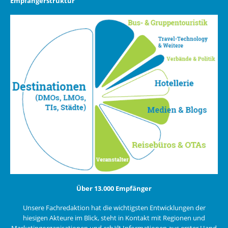
Empfängerstruktur
Über 13.000 Empfänger
Unsere Fachredaktion hat die wichtigsten Entwicklungen der
hiesigen Akteure im Blick, steht in Kontakt mit Regionen und
Marketingorganisationen und erhält Informationen aus erster Hand