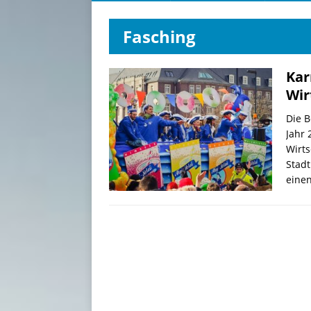
Fasching
Kar
Wir
Die B
Jahr 
Wirts
Stad
eine