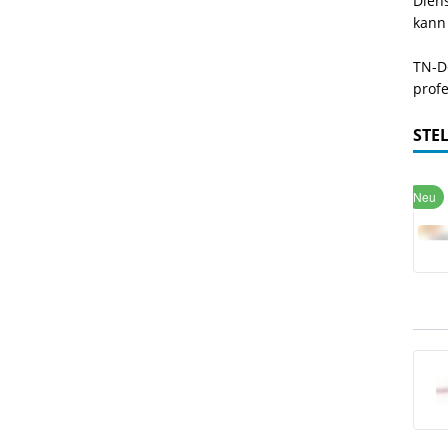
Dien
kann
TN-De
profe
STE