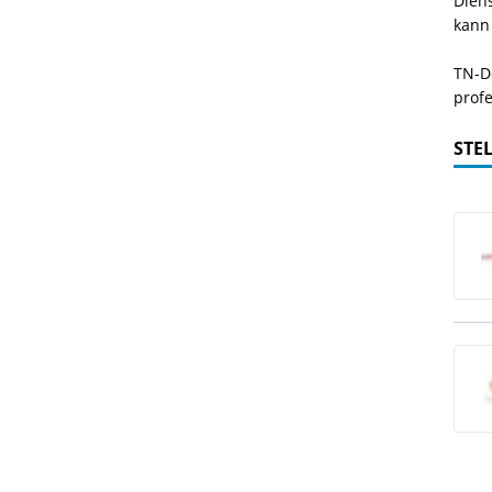
Dien
kann
TN-De
profe
STE