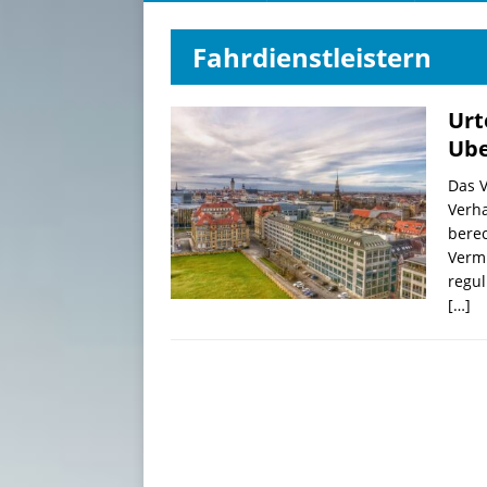
Fahrdienstleistern
Urt
Ube
Das V
Verha
berec
Vermi
regul
[…]