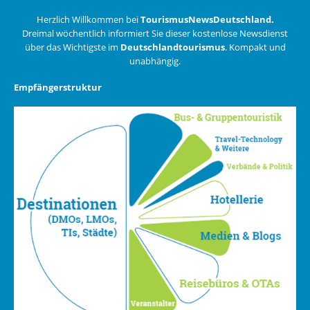
Herzlich Willkommen bei
TourismusNewsDeutschland.
Dreimal wöchentlich informiert Sie dieser kostenlose Newsdienst
über das Wichtigste im
Deutschlandtourismus
. Kompakt und
unabhängig.
Empfängerstruktur