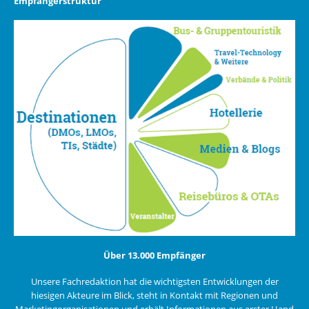
Empfängerstruktur
Über 13.000 Empfänger
Unsere Fachredaktion hat die wichtigsten Entwicklungen der
hiesigen Akteure im Blick, steht in Kontakt mit Regionen und
Marketingorganisationen und erhält Informationen aus erster Hand