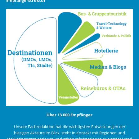
Empfängerstruktur
Über 13.000 Empfänger
Unsere Fachredaktion hat die wichtigsten Entwicklungen der
hiesigen Akteure im Blick, steht in Kontakt mit Regionen und
Marketingorganisationen und erhält Informationen aus erster Hand