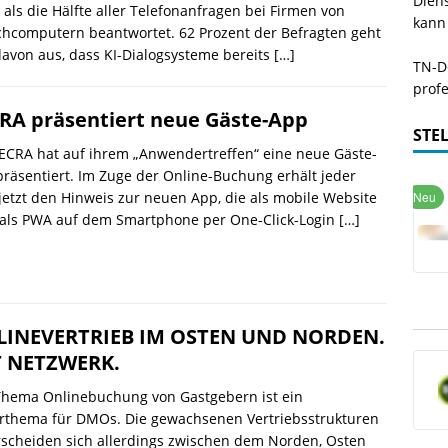
Dien
als die Hälfte aller Telefonanfragen bei Firmen von
kann
hcomputern beantwortet. 62 Prozent der Befragten geht
davon aus, dass KI-Dialogsysteme bereits
[…]
TN-De
profe
RA präsentiert neue Gäste-App
STE
ECRA hat auf ihrem „Anwendertreffen“ eine neue Gäste-
räsentiert. Im Zuge der Online-Buchung erhält jeder
jetzt den Hinweis zur neuen App, die als mobile Website
 als PWA auf dem Smartphone per One-Click-Login
[…]
LINEVERTRIEB IM OSTEN UND NORDEN.
 NETZWERK.
Thema Onlinebuchung von Gastgebern ist ein
rthema für DMOs. Die gewachsenen Vertriebsstrukturen
scheiden sich allerdings zwischen dem Norden, Osten