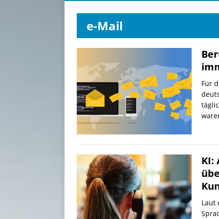
e-Mail
Ber
imm
Für d
deut
tägli
waren
KI:
übe
Kun
Laut 
Sprac