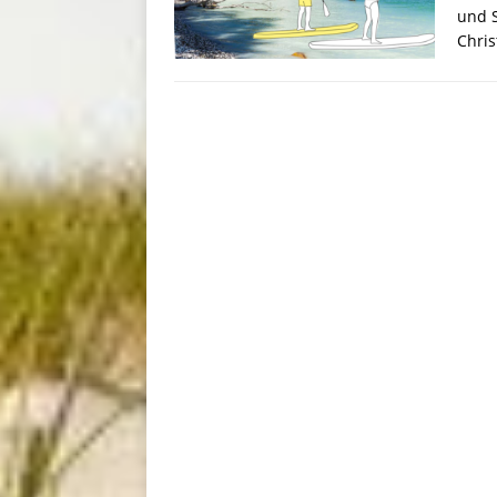
und S
Chris