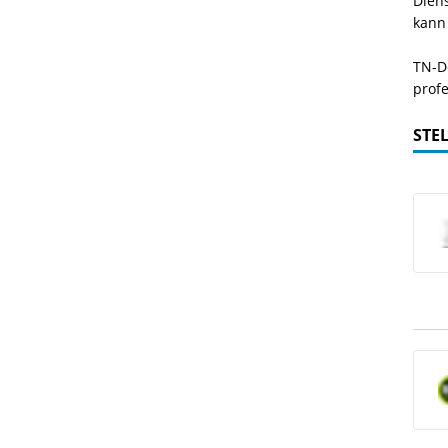
Dien
kann
TN-De
profe
STE