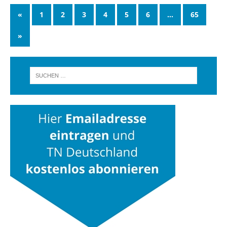
«
1
2
3
4
5
6
…
65
»