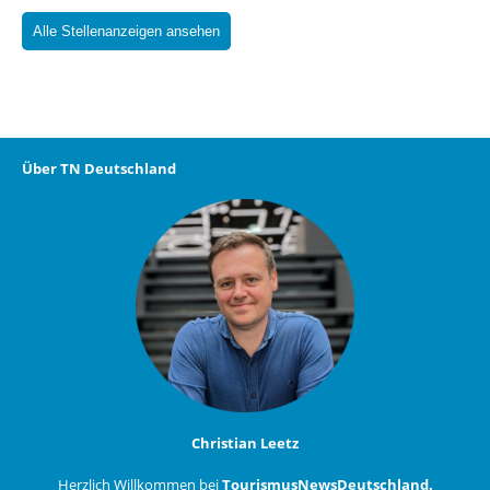
Alle Stellenanzeigen ansehen
Über TN Deutschland
Christian Leetz
Herzlich Willkommen bei
TourismusNewsDeutschland.