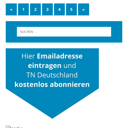
«
1
2
3
4
5
»