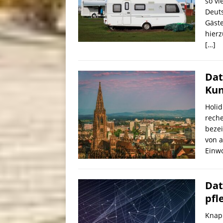
so vi
Deuts
Gäst
hierz
[…]
Dat
Kun
Holid
reche
beze
von a
Einw
Dat
pfl
Knap