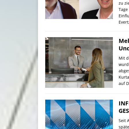
zu zi
Tage
Einf
Evert
Mel
Und
Mit d
wurde
abges
Kurta
auf D
INF
GE
Seit 
späte