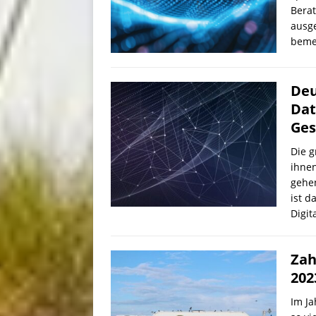
Berat
ausge
beme
Deu
Dat
Ges
Die 
ihnen
gehen
ist d
Digi
Zah
202
Im J