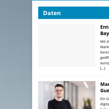
Daten
Ent
Bay
Mit d
Mark
berei
geöff
aussp
[…]
Mar
Gue
Ein G
digit