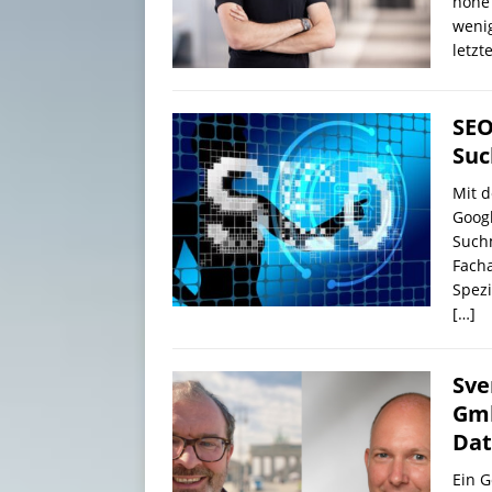
hohe
wenig
letzt
SEO
Suc
Mit 
Googl
Such
Facha
Spezi
[…]
Sve
Gmb
Dat
Ein G