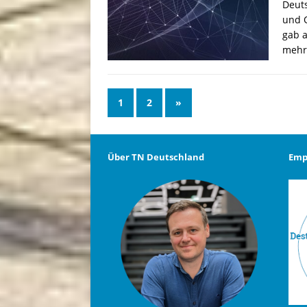
Deut
und O
gab a
mehr 
1
2
»
Über TN Deutschland
Emp