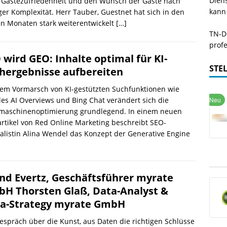
Dien
 Gästezufriedenheit und den Wunsch der Gäste nach
kann
er Komplexität. Herr Tauber, Guestnet hat sich in den
en Monaten stark weiterentwickelt
[…]
TN-De
profe
 wird GEO: Inhalte optimal für KI-
STE
hergebnisse aufbereiten
dem Vormarsch von KI-gestützten Suchfunktionen wie
es AI Overviews und Bing Chat verändert sich die
maschinenoptimierung grundlegend. In einem neuen
rtikel von Red Online Marketing beschreibt SEO-
alistin Alina Wendel das Konzept der Generative Engine
nd Evertz, Geschäftsführer myrate
H Thorsten Glaß, Data-Analyst &
a-Strategy myrate GmbH
espräch über die Kunst, aus Daten die richtigen Schlüsse