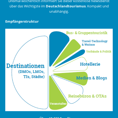
Dreimal wöchentlich informiert Sie dieser kostenlose Newsdienst
über das Wichtigste im
Deutschlandtourismus
. Kompakt und
unabhängig.
Empfängerstruktur