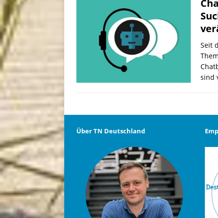
Cha
Suc
ver
Seit 
Them
Chatb
sind
Über TN Deutschland
Emp