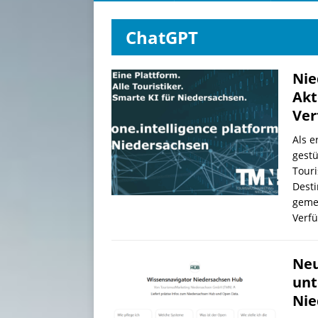
ChatGPT
Nie
Akt
Ver
Als e
gestü
Touri
Desti
gemei
Verfü
Neu
unt
Nie