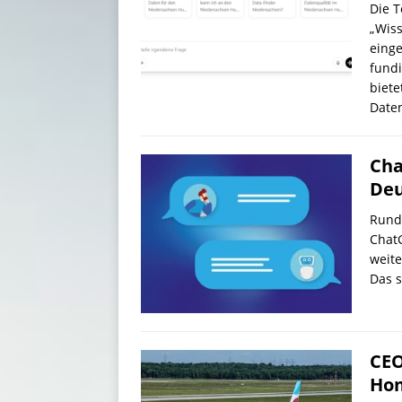
Die 
„Wiss
einge
fund
biete
Date
Cha
Deu
Rund 
ChatG
weite
Das s
CEO
Hom