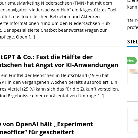
Dien
TourismusMarketing Niedersachsen (TMN) hat mit dem
kann
ensnavigator Niedersachsen Hub“ ein KI-gestütztes Tool
führt, das touristischen Betrieben und Akteuren
TN-De
ierte Informationen rund um den Niedersachsen Hub
profe
t. Der spezialisierte Chatbot beantwortet Fragen zur
npflege, Open
[…]
STE
tGPT & Co.: Fast die Hälfte der
tschen hat Angst vor KI-Anwendungen
ein Fünftel der Menschen in Deutschland (19 %) hat
PT in den vergangenen Wochen bereits ausprobiert. Ein
res Viertel (25 %) kann sich das für die Zukunft vorstellen.
ind Ergebnisse einer repräsentativen Umfrage
[…]
 von OpenAI hält „Experiment
eoffice“ für gescheitert