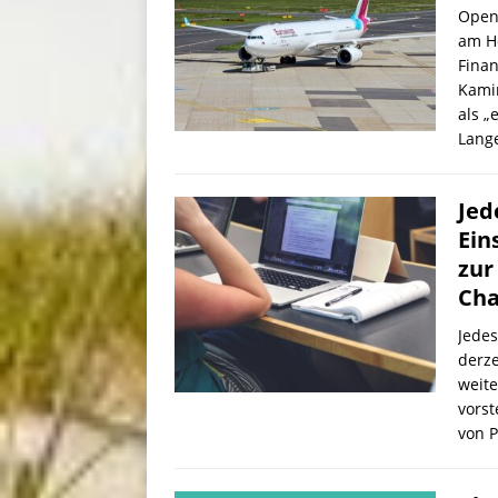
OpenA
am H
Fina
Kamin
als „
Lange
Jed
Ein
zur
Cha
Jedes
derze
weite
vorst
von 