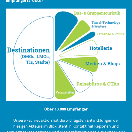
Empfängerstruktur
Über 13.000 Empfänger
Unsere Fachredaktion hat die wichtigsten Entwicklungen der
hiesigen Akteure im Blick, steht in Kontakt mit Regionen und
Marketingorganisationen und erhält Informationen aus erster Hand