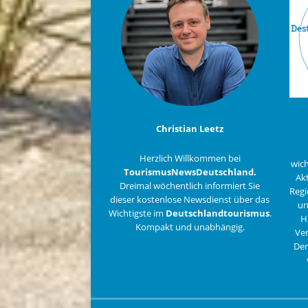
Christian Leetz
Herzlich Willkommen bei
wich
TourismusNewsDeutschland.
Akt
Dreimal wöchentlich informiert Sie
Regi
dieser kostenlose Newsdienst über das
un
Wichtigste im
Deutschlandtourismus
.
H
Kompakt und unabhängig.
Ver
De