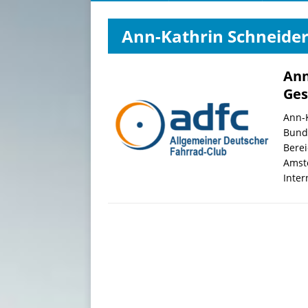
Ann-Kathrin Schneide
Ann
Ges
Ann-K
Bunde
Berei
Amste
Inter