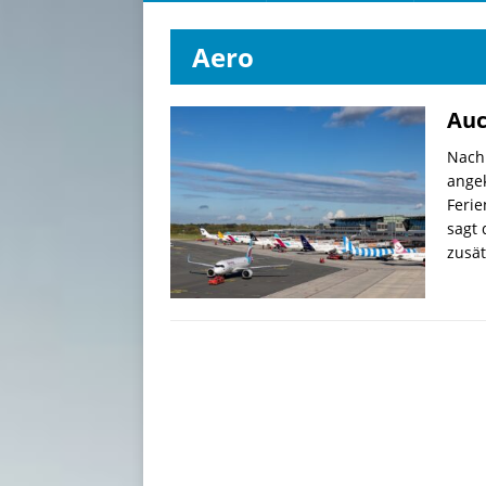
Aero
Auc
Nach
ange
Ferie
sagt 
zusä