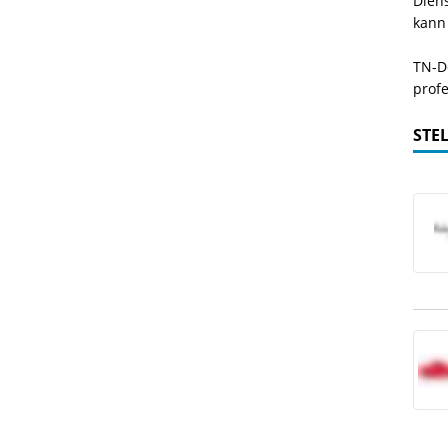
Dien
kann
TN-De
profe
STE