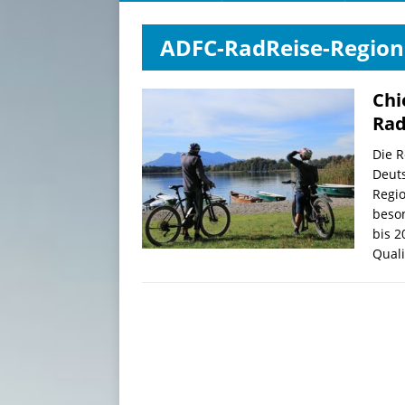
ADFC-RadReise-Region
Chi
Rad
Die 
Deuts
Regio
beson
bis 2
Qual