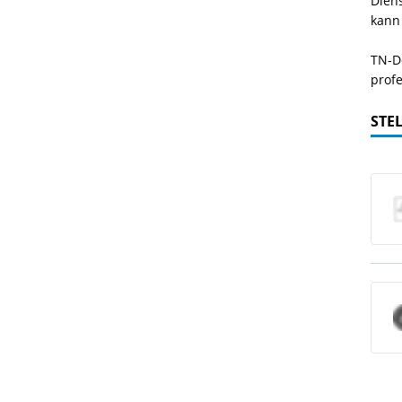
Dien
kann
TN-De
profe
STE