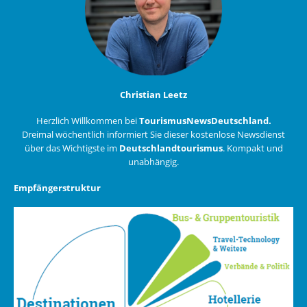
Christian Leetz
Herzlich Willkommen bei
TourismusNewsDeutschland.
Dreimal wöchentlich informiert Sie dieser kostenlose Newsdienst
über das Wichtigste im
Deutschlandtourismus
. Kompakt und
unabhängig.
Empfängerstruktur