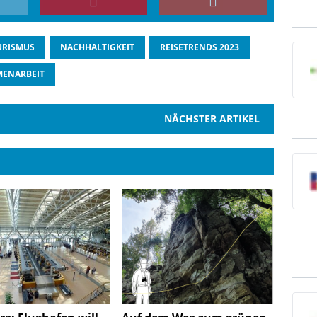
URISMUS
NACHHALTIGKEIT
REISETRENDS 2023
ENARBEIT
NÄCHSTER ARTIKEL