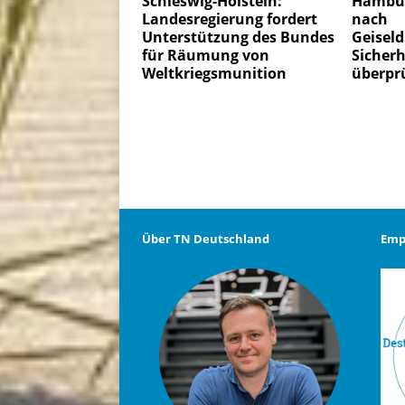
Schleswig-Holstein:
Hambur
Landesregierung fordert
nach
Unterstützung des Bundes
Geisel
für Räumung von
Sicher
Weltkriegsmunition
überpr
Über TN Deutschland
Emp