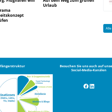
g: Flughafen will
Auf dem Weg zum grünen
Urlaub
drama
heitskonzept
üfen
Alle
fängerstruktur
Besuchen Sie uns auch auf uns
Social-Media-Kanälen
Facebook
LinkedI