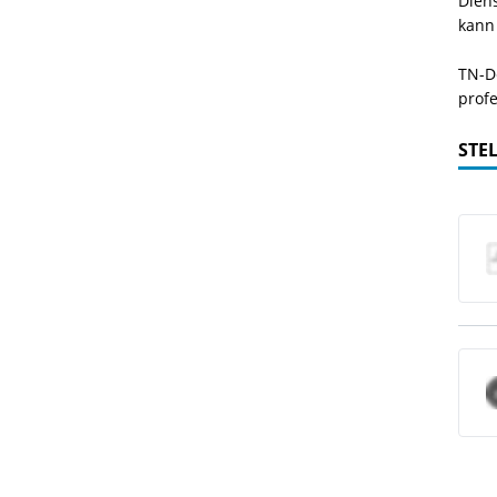
Dien
kann
TN-De
profe
STE