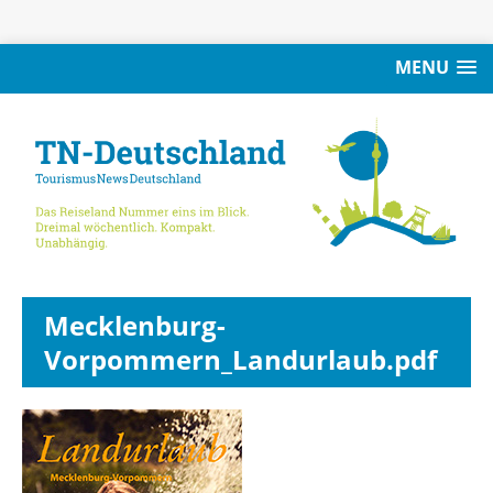
MENU
Mecklenburg-
Vorpommern_Landurlaub.pdf