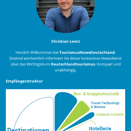
Christian Leetz
Herzlich Willkommen bei
TourismusNewsDeutschland.
Dreimal wöchentlich informiert Sie dieser kostenlose Newsdienst
über das Wichtigste im
Deutschlandtourismus
. Kompakt und
unabhängig.
Empfängerstruktur