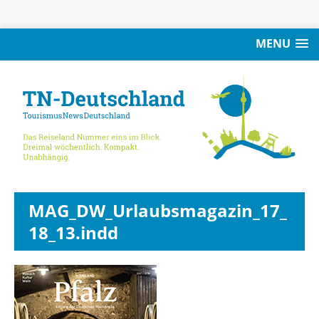
MENU
MAG_DW_Urlaubsmagazin_17_
18_13.indd