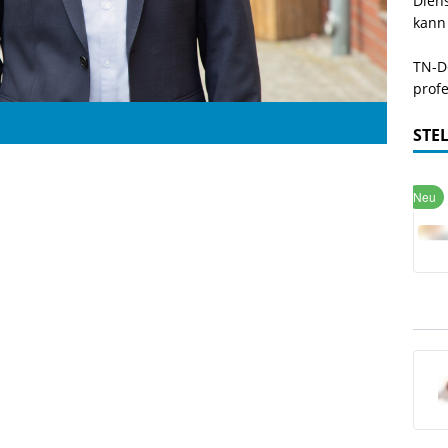
Dien
kann
TN-De
profe
STE