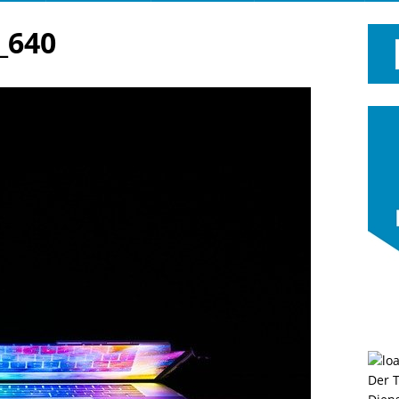
_640
Der 