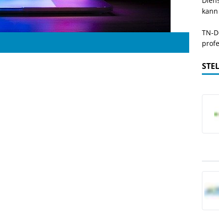
Dien
kann
TN-De
profe
STE