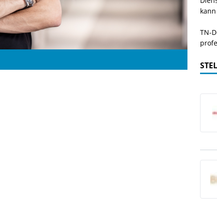
Dien
kann
TN-De
profe
STE