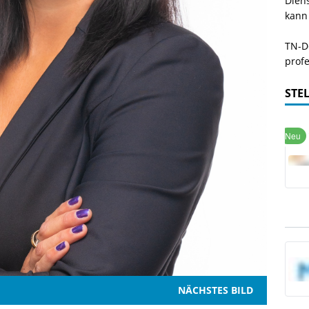
Dien
kann
TN-De
profe
STE
NÄCHSTES BILD