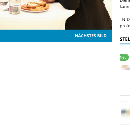
Dien
kann
TN-De
profe
NÄCHSTES BILD
STE