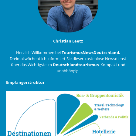
Christian Leetz
Herzlich Willkommen bei
TourismusNewsDeutschland.
Dreimal wöchentlich informiert Sie dieser kostenlose Newsdienst
über das Wichtigste im
Deutschlandtourismus
. Kompakt und
unabhängig.
Empfängerstruktur