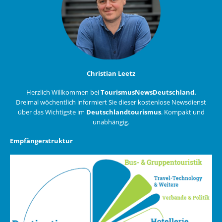
Christian Leetz
Herzlich Willkommen bei
TourismusNewsDeutschland.
Dreimal wöchentlich informiert Sie dieser kostenlose Newsdienst
über das Wichtigste im
Deutschlandtourismus
. Kompakt und
unabhängig.
Empfängerstruktur