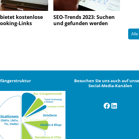
bietet kostenlose
SEO-Trends 2023: Suchen
Booking-Links
und gefunden werden
Alle
fängerstruktur
Besuchen Sie uns auch auf uns
Social-Media-Kanälen
Facebook
LinkedI