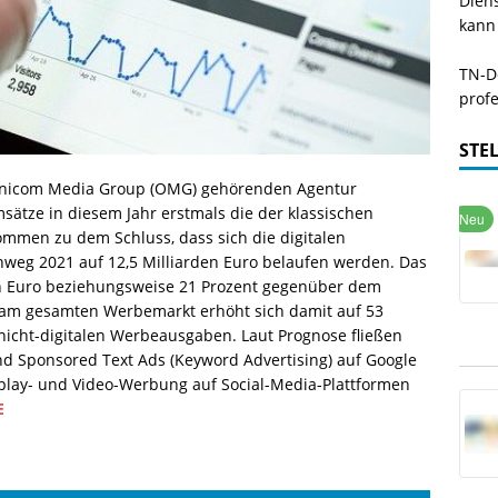
Dien
kann
TN-De
profe
STE
Omnicom Media Group (OMG) gehörenden Agentur
ätze in diesem Jahr erstmals die der klassischen
mmen zu dem Schluss, dass sich die digitalen
nweg 2021 auf 12,5 Milliarden Euro belaufen werden. Das
den Euro beziehungsweise 21 Prozent gegenüber dem
n am gesamten Werbemarkt erhöht sich damit auf 53
 nicht-digitalen Werbeausgaben. Laut Prognose fließen
und Sponsored Text Ads (Keyword Advertising) auf Google
splay- und Video-Werbung auf Social-Media-Plattformen
E