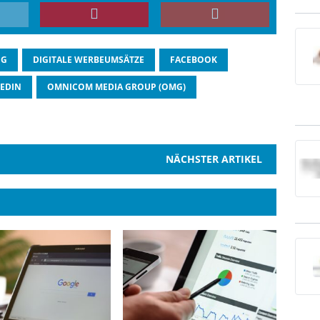
NG
DIGITALE WERBEUMSÄTZE
FACEBOOK
KEDIN
OMNICOM MEDIA GROUP (OMG)
NÄCHSTER ARTIKEL