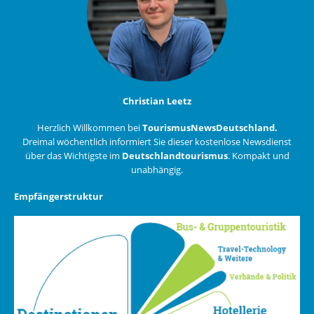
Christian Leetz
Herzlich Willkommen bei
TourismusNewsDeutschland.
Dreimal wöchentlich informiert Sie dieser kostenlose Newsdienst
über das Wichtigste im
Deutschlandtourismus
. Kompakt und
unabhängig.
Empfängerstruktur