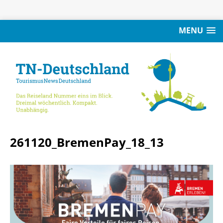
MENU
261120_BremenPay_18_13