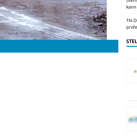
Dien
kann
TN-De
profe
STE