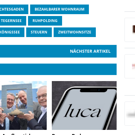
CHTESGADEN
BEZAHLBARER WOHNRAUM
 TEGERNSEE
RUHPOLDING
KÖNIGSSEE
STEUERN
ZWEITWOHNSITZE
NÄCHSTER ARTIKEL