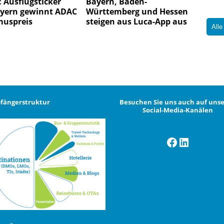
 Ausflugsticker
Bayern, Baden-
yern gewinnt ADAC
Württemberg und Hessen
muspreis
steigen aus Luca-App aus
Alle
fängerstruktur
Besuchen Sie uns auch auf uns
Social-Media-Kanälen
Facebook
LinkedI