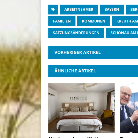
ARBEITNEHMER
BAYERN
BER
FAMILIEN
KOMMUNEN
KREUTH AM
SATZUNGSÄNDERUNGEN
SCHÖNAU AM 
VORHERIGER ARTIKEL
ÄHNLICHE ARTIKEL