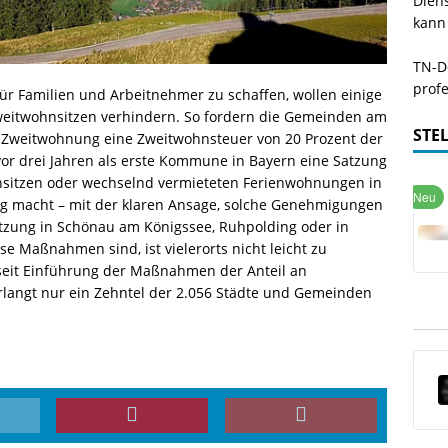
Dien
kann
TN-De
profe
 Familien und Arbeitnehmer zu schaffen, wollen einige
itwohnsitzen verhindern. So fordern die Gemeinden am
STE
r Zweitwohnung eine Zweitwohnsteuer von 20 Prozent der
vor drei Jahren als erste Kommune in Bayern eine Satzung
sitzen oder wechselnd vermieteten Ferienwohnungen in
ig macht – mit der klaren Ansage, solche Genehmigungen
Satzung in Schönau am Königssee, Ruhpolding oder in
e Maßnahmen sind, ist vielerorts nicht leicht zu
seit Einführung der Maßnahmen der Anteil an
rlangt nur ein Zehntel der 2.056 Städte und Gemeinden