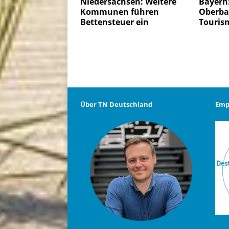
Niedersachsen: Weitere
Bayern:
Kommunen führen
Oberba
Bettensteuer ein
Touris
Über TN Deutschland
Emp