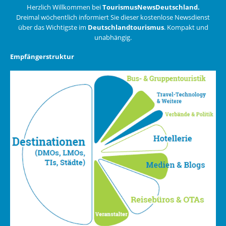
Herzlich Willkommen bei
TourismusNewsDeutschland.
Dreimal wöchentlich informiert Sie dieser kostenlose Newsdienst
über das Wichtigste im
Deutschlandtourismus
. Kompakt und
unabhängig.
Empfängerstruktur